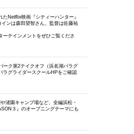
etflix映画『シティーハンター』
ロインは森田望智さん、監督は佐藤祐
ターテインメントをぜひご覧くださ
トパーク第2テイクオフ（浜名湖パラグ
パラグライダースクールHPをご確認
園や渚園キャンプ場など、全編浜松・
ASON３』のオープニングテーマにも