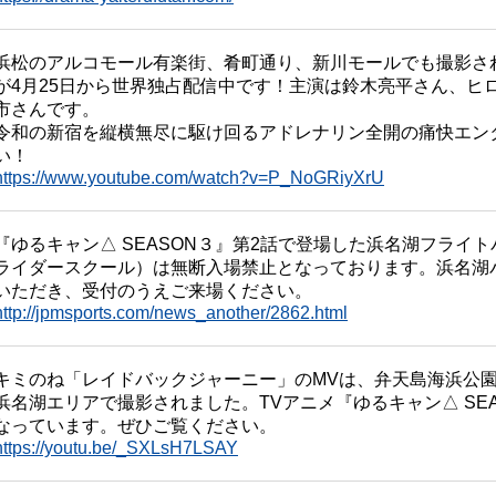
浜松のアルコモール有楽街、肴町通り、新川モールでも撮影されたN
が4月25日から世界独占配信中です！主演は鈴木亮平さん、ヒ
市さんです。
令和の新宿を縦横無尽に駆け回るアドレナリン全開の痛快エン
い！
https://www.youtube.com/watch?v=P_NoGRiyXrU
『ゆるキャン△ SEASON３』第2話で登場した浜名湖フライ
ライダースクール）は無断入場禁止となっております。浜名湖
いただき、受付のうえご来場ください。
http://jpmsports.com/news_another/2862.html
キミのね「レイドバックジャーニー」のMVは、弁天島海浜公
浜名湖エリアで撮影されました。TVアニメ『ゆるキャン△ SE
なっています。ぜひご覧ください。
https://youtu.be/_SXLsH7LSAY