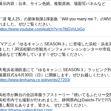
展示内容：台本、サイン色紙、複製原画、場面写パネルなど
「清 竜人25」の新体制第1弾楽曲「Will you marry me 
れました。ぜひご覧ください。
https://www.youtube.com/watch?v=o7fdGVyLbGo
TVアニメ『ゆるキャン△ SEASON３』に登場した浜松・浜
ました！JR浜松駅の市観光インフォメーションセンターや市
協会などで配布しています！ぜひご覧ください。
天竜浜名湖鉄道にて『ゆるキャン△ SEASON３』ラッピン
披露目式を6月30日（日）に開催します。ぜひお越しください
https://www.tenhama.co.jp/events/27203/
浜松市が舞台の全話幸腹ラブストーリー『焼いてるふたり〜交際
浜松市内でも撮影が行われました。静岡県内はDaiichi-TVで7/
逃し配信もあります。皆さん、ぜひご覧ください。
https://drama-yaiterufutari.com/