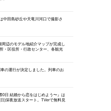
?」のMVは中田島砂丘や天竜川河口で撮影さ
名湖周辺のモデル地紹介マップが完成し
役所・区役所・行政センター、各観光
グ列車の運行が決定しました。列車のお
。
0日 結婚から恋をはじめよう〜』は
7(日)深夜放送スタート。TVerで無料見