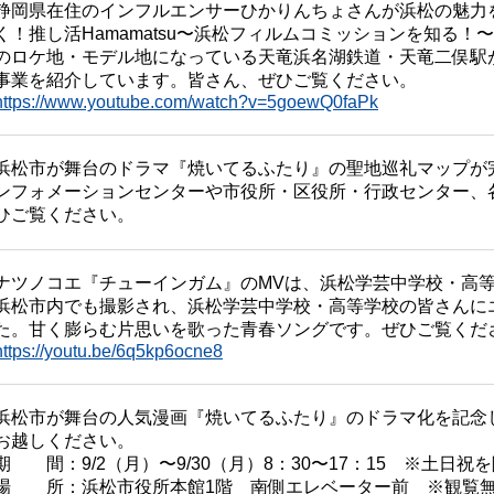
静岡県在住のインフルエンサーひかりんちょさんが浜松の魅力
く！推し活Hamamatsu〜浜松フィルムコミッションを知る
のロケ地・モデル地になっている天竜浜名湖鉄道・天竜二俣駅
事業を紹介しています。皆さん、ぜひご覧ください。
https://www.youtube.com/watch?v=5goewQ0faPk
浜松市が舞台のドラマ『焼いてるふたり』の聖地巡礼マップが
ンフォメーションセンターや市役所・区役所・行政センター、
ひご覧ください。
ナツノコエ『チューインガム』のMVは、浜松学芸中学校・高
浜松市内でも撮影され、浜松学芸中学校・高等学校の皆さんに
た。甘く膨らむ片思いを歌った青春ソングです。ぜひご覧くだ
https://youtu.be/6q5kp6ocne8
浜松市が舞台の人気漫画『焼いてるふたり』のドラマ化を記念
お越しください。
期 間：9/2（月）〜9/30（月）8：30〜17：15 ※土日祝
場 所：浜松市役所本館1階 南側エレベーター前 ※観覧