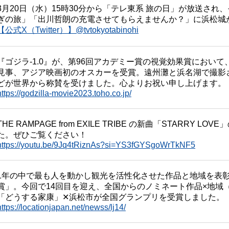
3月20日（水）15時30分から「テレ東系 旅の日」が放送さ
ぎの旅」「出川哲朗の充電させてもらえませんか？」に浜松城
【公式X（Twitter）】@tvtokyotabinohi
『ゴジラ-1.0』が、第96回アカデミー賞の視覚効果賞におい
見事、アジア映画初のオスカーを受賞。遠州灘と浜名湖で撮影さ
どが世界から称賛を受けました。心よりお祝い申し上げます。
https://godzilla-movie2023.toho.co.jp/
THE RAMPAGE from EXILE TRIBE の新曲「STARRY
た。ぜひご覧ください！
https://youtu.be/9Jq4tRiznAs?si=YS3fGYSgoWrTkNF5
1年の中で最も人を動かし観光を活性化させた作品と地域を表
賞」。今回で14回目を迎え、全国からのノミネート作品×地域（
「どうする家康」✕浜松市が全国グランプリを受賞しました。
https://locationjapan.net/newss/lj14/