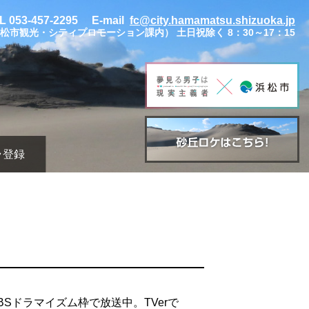
L 053-457-2295 E-mail
fc@city.hamamatsu.shizuoka.jp
松市観光・シティプロモーション課内） 土日祝除く 8：30～17：15
ラ登録
Sドラマイズム枠で放送中。TVerで