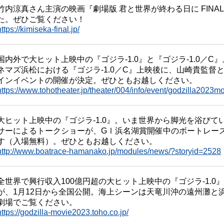
竹内涼真さん主演の映画『劇場版 君と世界が終わる日に FIN
た。ぜひご覧ください！
https://kimiseka-final.jp/
国内外で大ヒット上映中の『ゴジラ-1.0』と『ゴジラ-1.0／C』
ネマズ浜松における『ゴジラ-1.0／C』上映後に、山崎貴監督
インイベントの開催が決定。ぜひともお越しください。
https://www.tohotheater.jp/theater/004/info/event/godzilla20
大ヒット上映中の『ゴジラ-1.0』。いま世界から脚光を浴び
サーによるトークショーが、GⅠ浜名湖賞開催中のボートレース
す（入場無料）。ぜひともお越しください。
http://www.boatrace-hamanako.jp/modules/news/?storyid=2528
全世界で興行収入100億円超の大ヒット上映中の『ゴジラ-1.0』
が、1月12日から全国公開。海上シーンは天竜川沖の遠州灘と
劇場でご覧ください。
https://godzilla-movie2023.toho.co.jp/