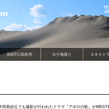
TE
（浜
浜松FC/浜松市
ロケ地巡り
エキスト
中田島砂丘でも撮影が行われたドラマ『アポロの歌』がMBS/TB