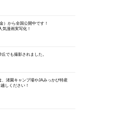
（金）から全国公開中です！
人気漫画実写化！
島砂丘でも撮影されました。
は、渚園キャンプ場やJAみっかび特産
お越しください！