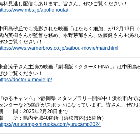
無料見逃し配信もあります。皆さん、ぜひご覧ください！
https://www.mbs.jp/apollonouta/
中田島砂丘でも撮影された映画「はたらく細胞」が12月13日
武内英樹さんが監督を務め、永野芽郁さん、佐藤健さん主演の
ぜひご覧ください！
https://wwws.warnerbros.co.jp/saibou-movie/main.html
米倉涼子さん主演の映画『劇場版ドクターX FINAL』は中田
ぜひご覧ください！
https://doctor-x-movie.jp/
『ゆるキャン△』×静岡県 スタンプラリー開催中！浜松市内で
センターなど5箇所がスポットになっています。皆さん、ぜひ
期 間：2025年2月28日まで
場 所：県内全域40箇所（浜松市内は5箇所）
https://yurucamp-shizuoka.com/yurucamp2024