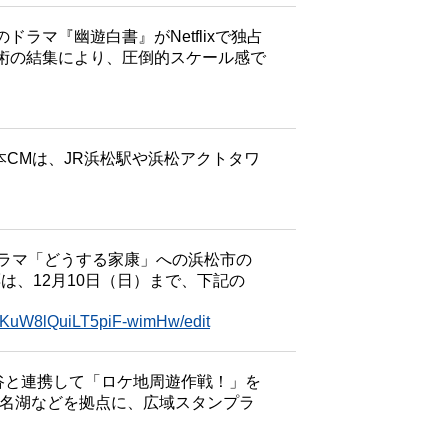
マ『幽遊白書』がNetflixで独占
術の結集により、圧倒的スケール感で
本CMは、JR浜松駅や浜松アクトタワ
ドラマ「どうする家康」への浜松市の
は、12月10日（日）まで、下記の
iKuW8lQuiLT5piF-wimHw/edit
岡谷と連携して「ロケ地周遊作戦！」を
ス浜名湖などを拠点に、広域スタンプラ