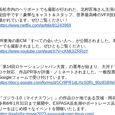
浜松市内のヘリポートでも撮影が行われた、北村匠海さん主演のドラ
配信中です！豪華なキャスト＆スタッフ、世界最高峰のVFX技
描かれています。ぜひご覧ください！
https://www.netflix.com/jp/title/81243969
JR東海の新CM「すべての会いたい人へ」が公開されました。
ーでも撮影されました。ぜひともご覧ください。
https://www.youtube.com/watch?v=cKMIJjZRRqY
「第14回ロケーションジャパン大賞」の選考が始まり、大河
ロケ対応、作品PR等が評価・ノミネートされました。一般投票
Googleフォームで受け付けています。
https://docs.google.com/forms/d/1Cr9PR1dLHzS0Rj_90z8SBW
『ゴジラ-1.0（マイナスワン）』の作品ロケ地である茨城・
令和6年1月31日まで展開中。EXPASA浜名湖やボートレー
リーをはじめ様々なイベントを開催いたします。
https://godzilla-movie2023-syuyusakusen-tieup.com/